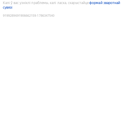
Калі ў вас узніклі праблемы, калі ласка, скарыстайце
формай зваротнай
сувязі
9199289691906662159
:
1786347540