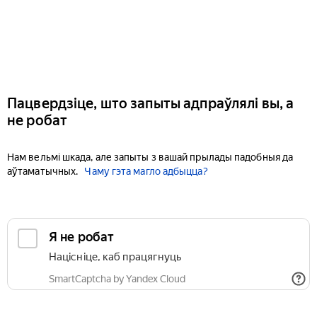
Пацвердзіце, што запыты адпраўлялі вы, а
не робат
Нам вельмі шкада, але запыты з вашай прылады падобныя да
аўтаматычных.
Чаму гэта магло адбыцца?
Я не робат
Націсніце, каб працягнуць
SmartCaptcha by Yandex Cloud