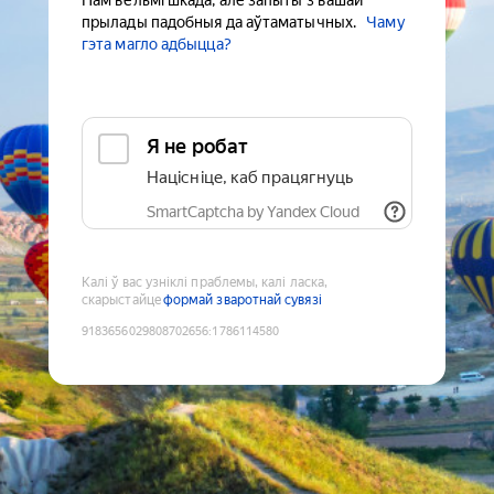
Нам вельмі шкада, але запыты з вашай
прылады падобныя да аўтаматычных.
Чаму
гэта магло адбыцца?
Я не робат
Націсніце, каб працягнуць
SmartCaptcha by Yandex Cloud
Калі ў вас узніклі праблемы, калі ласка,
скарыстайце
формай зваротнай сувязі
9183656029808702656
:
1786114580