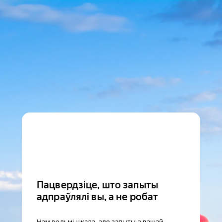
Пацвердзіце, што запыты
адпраўлялі вы, а не робат