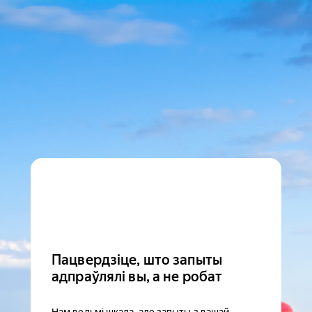
Пацвердзіце, што запыты
адпраўлялі вы, а не робат