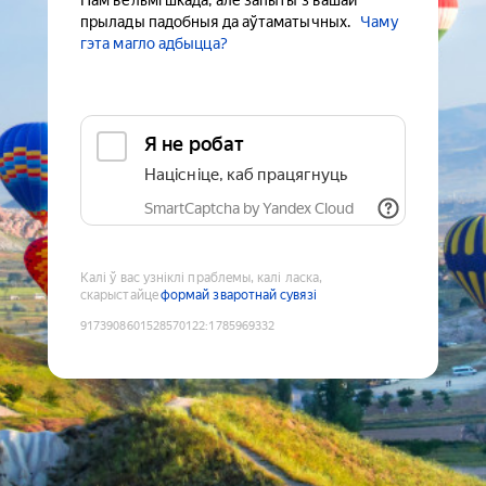
Нам вельмі шкада, але запыты з вашай
прылады падобныя да аўтаматычных.
Чаму
гэта магло адбыцца?
Я не робат
Націсніце, каб працягнуць
SmartCaptcha by Yandex Cloud
Калі ў вас узніклі праблемы, калі ласка,
скарыстайце
формай зваротнай сувязі
9173908601528570122
:
1785969332