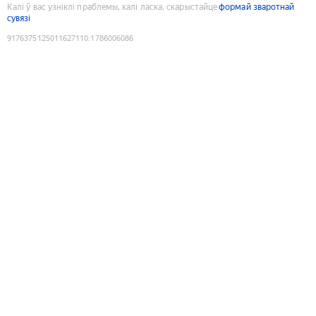
Калі ў вас узніклі праблемы, калі ласка, скарыстайце
формай зваротнай
сувязі
9176375125011627110
:
1786006086