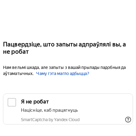
Пацвердзіце, што запыты адпраўлялі вы, а
не робат
Нам вельмі шкада, але запыты з вашай прылады падобныя да
аўтаматычных.
Чаму гэта магло адбыцца?
Я не робат
Націсніце, каб працягнуць
SmartCaptcha by Yandex Cloud