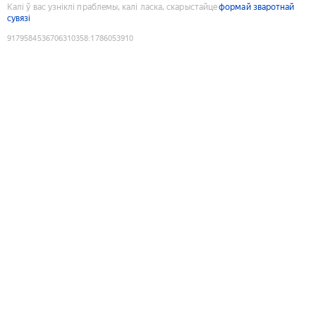
Калі ў вас узніклі праблемы, калі ласка, скарыстайце
формай зваротнай
сувязі
9179584536706310358
:
1786053910