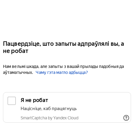
Пацвердзіце, што запыты адпраўлялі вы, а
не робат
Нам вельмі шкада, але запыты з вашай прылады падобныя да
аўтаматычных.
Чаму гэта магло адбыцца?
Я не робат
Націсніце, каб працягнуць
SmartCaptcha by Yandex Cloud