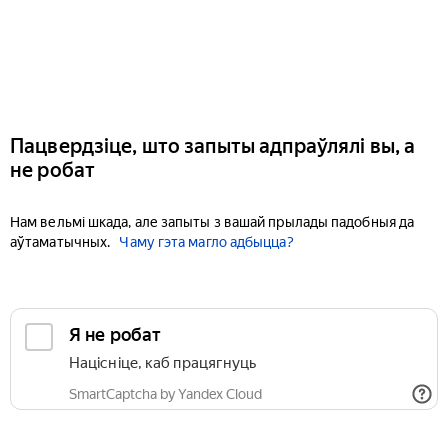
Пацвердзіце, што запыты адпраўлялі вы, а
не робат
Нам вельмі шкада, але запыты з вашай прылады падобныя да
аўтаматычных.
Чаму гэта магло адбыцца?
Я не робат
Націсніце, каб працягнуць
SmartCaptcha by Yandex Cloud