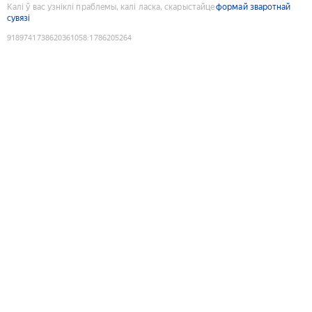
Калі ў вас узніклі праблемы, калі ласка, скарыстайце
формай зваротнай
сувязі
9189741738620361058
:
1786205264