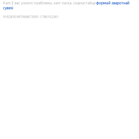
Калі ў вас узніклі праблемы, калі ласка, скарыстайце
формай зваротнай
сувязі
9182835997069673581
:
1786102361