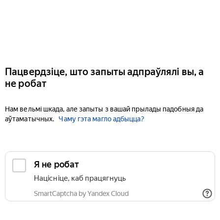
Пацвердзіце, што запыты адпраўлялі вы, а
не робат
Нам вельмі шкада, але запыты з вашай прылады падобныя да
аўтаматычных.
Чаму гэта магло адбыцца?
Я не робат
Націсніце, каб працягнуць
SmartCaptcha by Yandex Cloud