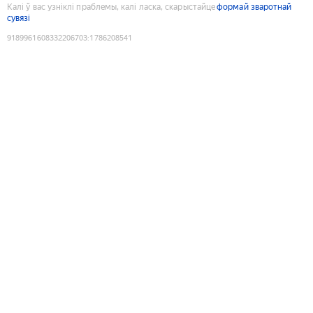
Калі ў вас узніклі праблемы, калі ласка, скарыстайце
формай зваротнай
сувязі
9189961608332206703
:
1786208541