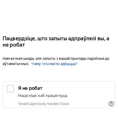
Пацвердзіце, што запыты адпраўлялі вы, а
не робат
Нам вельмі шкада, але запыты з вашай прылады падобныя да
аўтаматычных.
Чаму гэта магло адбыцца?
Я не робат
Націсніце, каб працягнуць
SmartCaptcha by Yandex Cloud