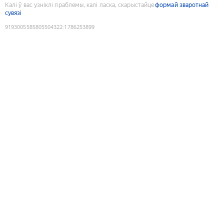
Калі ў вас узніклі праблемы, калі ласка, скарыстайце
формай зваротнай
сувязі
9193005585805504322
:
1786253899