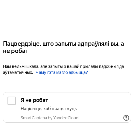
Пацвердзіце, што запыты адпраўлялі вы, а
не робат
Нам вельмі шкада, але запыты з вашай прылады падобныя да
аўтаматычных.
Чаму гэта магло адбыцца?
Я не робат
Націсніце, каб працягнуць
SmartCaptcha by Yandex Cloud