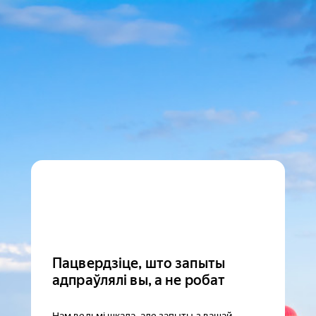
Пацвердзіце, што запыты
адпраўлялі вы, а не робат