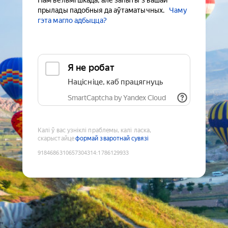
Нам вельмі шкада, але запыты з вашай
прылады падобныя да аўтаматычных.
Чаму
гэта магло адбыцца?
Я не робат
Націсніце, каб працягнуць
SmartCaptcha by Yandex Cloud
Калі ў вас узніклі праблемы, калі ласка,
скарыстайце
формай зваротнай сувязі
9184686310657304314
:
1786129933