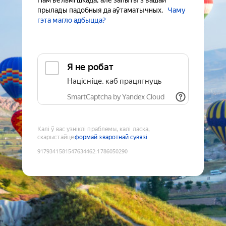
Нам вельмі шкада, але запыты з вашай
прылады падобныя да аўтаматычных.
Чаму
гэта магло адбыцца?
Я не робат
Націсніце, каб працягнуць
SmartCaptcha by Yandex Cloud
Калі ў вас узніклі праблемы, калі ласка,
скарыстайце
формай зваротнай сувязі
9179341581547634462
:
1786050290