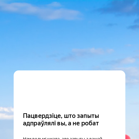
Пацвердзіце, што запыты
адпраўлялі вы, а не робат