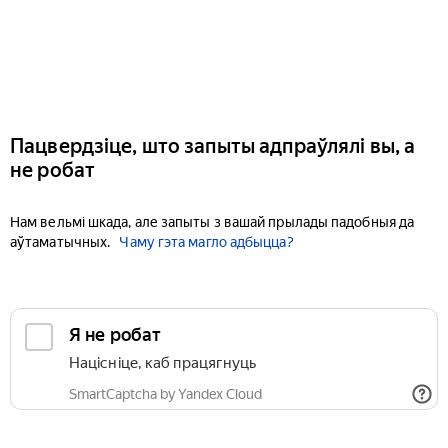
Пацвердзіце, што запыты адпраўлялі вы, а
не робат
Нам вельмі шкада, але запыты з вашай прылады падобныя да
аўтаматычных.
Чаму гэта магло адбыцца?
Я не робат
Націсніце, каб працягнуць
SmartCaptcha by Yandex Cloud