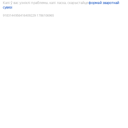
Калі ў вас узніклі праблемы, калі ласка, скарыстайце
формай зваротнай
сувязі
9183144956416409229
:
1786106965