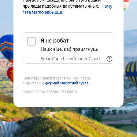
Нам вельмі шкада, але запыты з вашай
прылады падобныя да аўтаматычных.
Чаму
гэта магло адбыцца?
Я не робат
Націсніце, каб працягнуць
SmartCaptcha by Yandex Cloud
Калі ў вас узніклі праблемы, калі ласка,
скарыстайце
формай зваротнай сувязі
9188402002961538760
:
1786185301