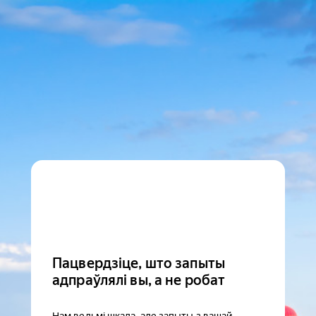
Пацвердзіце, што запыты
адпраўлялі вы, а не робат