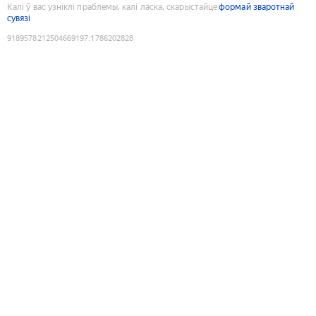
Калі ў вас узніклі праблемы, калі ласка, скарыстайце
формай зваротнай
сувязі
9189578212504669197
:
1786202828