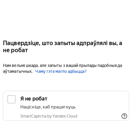
Пацвердзіце, што запыты адпраўлялі вы, а
не робат
Нам вельмі шкада, але запыты з вашай прылады падобныя да
аўтаматычных.
Чаму гэта магло адбыцца?
Я не робат
Націсніце, каб працягнуць
SmartCaptcha by Yandex Cloud