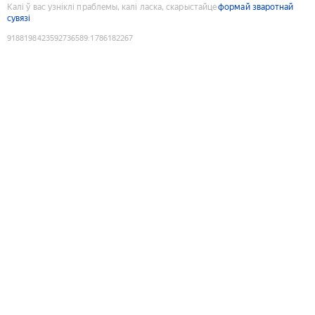
Калі ў вас узніклі праблемы, калі ласка, скарыстайце
формай зваротнай
сувязі
9188198423592736589
:
1786182267