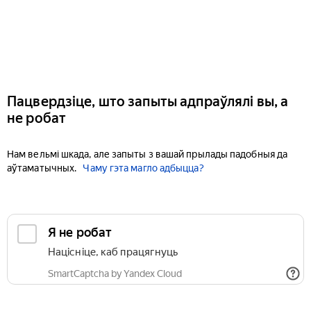
Пацвердзіце, што запыты адпраўлялі вы, а
не робат
Нам вельмі шкада, але запыты з вашай прылады падобныя да
аўтаматычных.
Чаму гэта магло адбыцца?
Я не робат
Націсніце, каб працягнуць
SmartCaptcha by Yandex Cloud