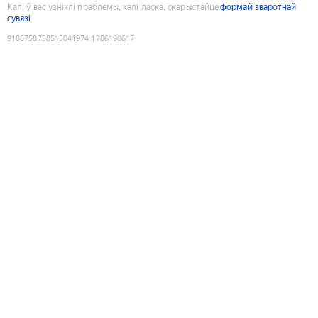
Калі ў вас узніклі праблемы, калі ласка, скарыстайце
формай зваротнай
сувязі
9188758758515041974
:
1786190617