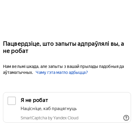
Пацвердзіце, што запыты адпраўлялі вы, а
не робат
Нам вельмі шкада, але запыты з вашай прылады падобныя да
аўтаматычных.
Чаму гэта магло адбыцца?
Я не робат
Націсніце, каб працягнуць
SmartCaptcha by Yandex Cloud