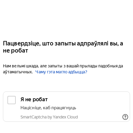
Пацвердзіце, што запыты адпраўлялі вы, а
не робат
Нам вельмі шкада, але запыты з вашай прылады падобныя да
аўтаматычных.
Чаму гэта магло адбыцца?
Я не робат
Націсніце, каб працягнуць
SmartCaptcha by Yandex Cloud