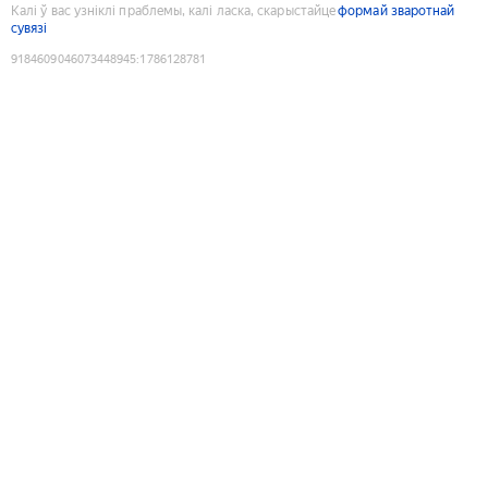
Калі ў вас узніклі праблемы, калі ласка, скарыстайце
формай зваротнай
сувязі
9184609046073448945
:
1786128781