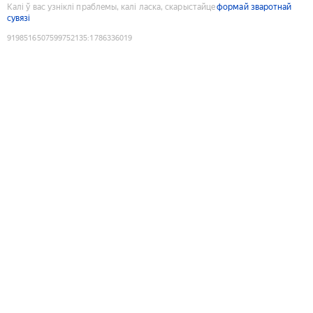
Калі ў вас узніклі праблемы, калі ласка, скарыстайце
формай зваротнай
сувязі
9198516507599752135
:
1786336019