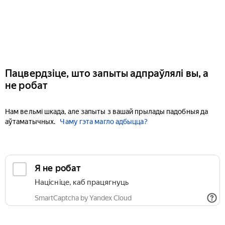
Пацвердзіце, што запыты адпраўлялі вы, а
не робат
Нам вельмі шкада, але запыты з вашай прылады падобныя да
аўтаматычных.
Чаму гэта магло адбыцца?
Я не робат
Націсніце, каб працягнуць
SmartCaptcha by Yandex Cloud