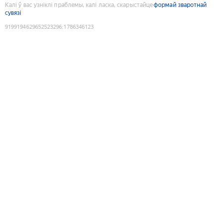
Калі ў вас узніклі праблемы, калі ласка, скарыстайце
формай зваротнай
сувязі
9199194629652523296
:
1786346123