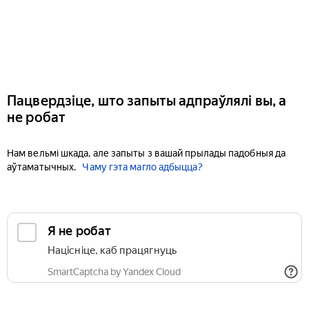
Пацвердзіце, што запыты адпраўлялі вы, а
не робат
Нам вельмі шкада, але запыты з вашай прылады падобныя да
аўтаматычных.
Чаму гэта магло адбыцца?
Я не робат
Націсніце, каб працягнуць
SmartCaptcha by Yandex Cloud