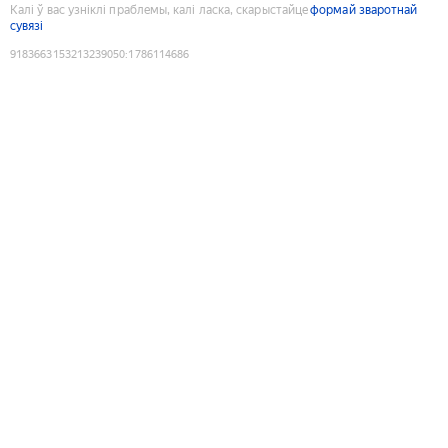
Калі ў вас узніклі праблемы, калі ласка, скарыстайце
формай зваротнай
сувязі
9183663153213239050
:
1786114686