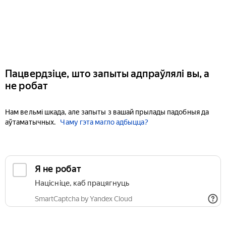
Пацвердзіце, што запыты адпраўлялі вы, а
не робат
Нам вельмі шкада, але запыты з вашай прылады падобныя да
аўтаматычных.
Чаму гэта магло адбыцца?
Я не робат
Націсніце, каб працягнуць
SmartCaptcha by Yandex Cloud