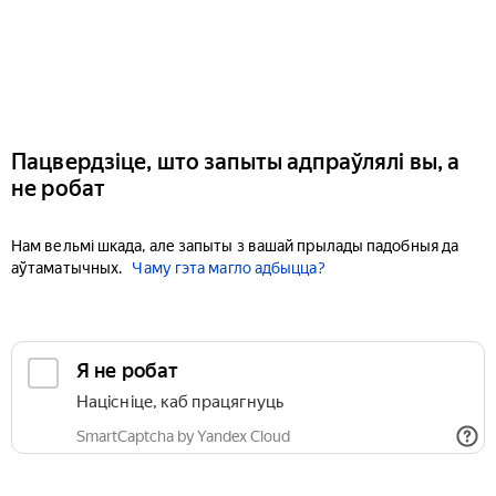
Пацвердзіце, што запыты адпраўлялі вы, а
не робат
Нам вельмі шкада, але запыты з вашай прылады падобныя да
аўтаматычных.
Чаму гэта магло адбыцца?
Я не робат
Націсніце, каб працягнуць
SmartCaptcha by Yandex Cloud