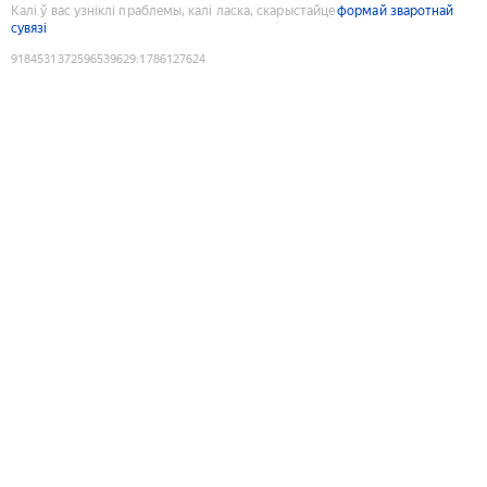
Калі ў вас узніклі праблемы, калі ласка, скарыстайце
формай зваротнай
сувязі
9184531372596539629
:
1786127624