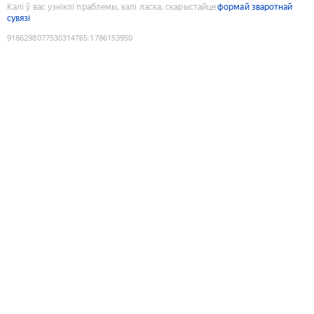
Калі ў вас узніклі праблемы, калі ласка, скарыстайце
формай зваротнай
сувязі
9186298077530314765
:
1786153950