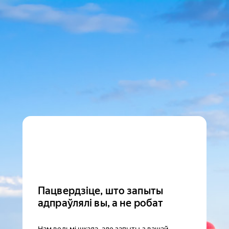
Пацвердзіце, што запыты
адпраўлялі вы, а не робат