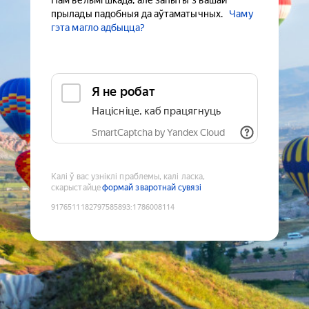
Нам вельмі шкада, але запыты з вашай
прылады падобныя да аўтаматычных.
Чаму
гэта магло адбыцца?
Я не робат
Націсніце, каб працягнуць
SmartCaptcha by Yandex Cloud
Калі ў вас узніклі праблемы, калі ласка,
скарыстайце
формай зваротнай сувязі
9176511182797585893
:
1786008114