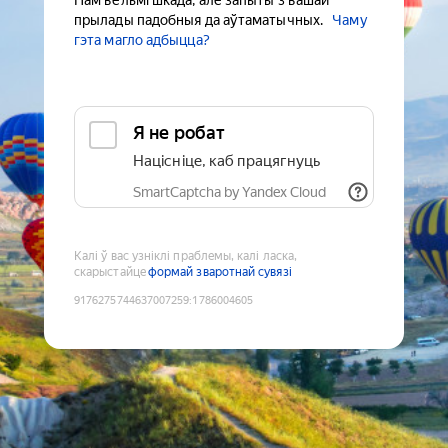
Нам вельмі шкада, але запыты з вашай
прылады падобныя да аўтаматычных.
Чаму
гэта магло адбыцца?
Я не робат
Націсніце, каб працягнуць
SmartCaptcha by Yandex Cloud
Калі ў вас узніклі праблемы, калі ласка,
скарыстайце
формай зваротнай сувязі
9176275744637007259
:
1786004605