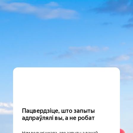
Пацвердзіце, што запыты
адпраўлялі вы, а не робат