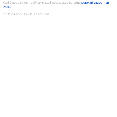
Калі ў вас узніклі праблемы, калі ласка, скарыстайце
формай зваротнай
сувязі
9183151412556366711
:
1786107061