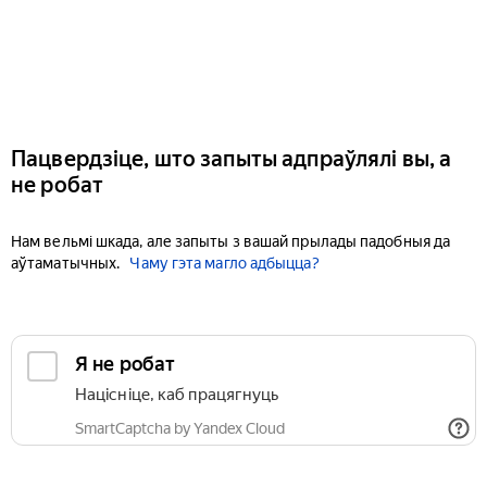
Пацвердзіце, што запыты адпраўлялі вы, а
не робат
Нам вельмі шкада, але запыты з вашай прылады падобныя да
аўтаматычных.
Чаму гэта магло адбыцца?
Я не робат
Націсніце, каб працягнуць
SmartCaptcha by Yandex Cloud