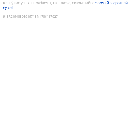
Калі ў вас узніклі праблемы, калі ласка, скарыстайце
формай зваротнай
сувязі
9187236083019867134
:
1786167927