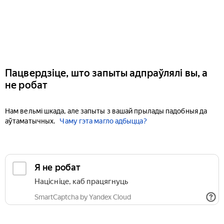
Пацвердзіце, што запыты адпраўлялі вы, а
не робат
Нам вельмі шкада, але запыты з вашай прылады падобныя да
аўтаматычных.
Чаму гэта магло адбыцца?
Я не робат
Націсніце, каб працягнуць
SmartCaptcha by Yandex Cloud