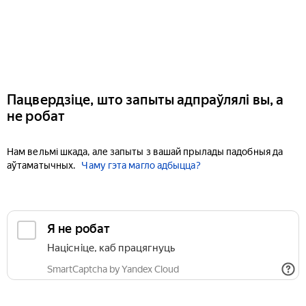
Пацвердзіце, што запыты адпраўлялі вы, а
не робат
Нам вельмі шкада, але запыты з вашай прылады падобныя да
аўтаматычных.
Чаму гэта магло адбыцца?
Я не робат
Націсніце, каб працягнуць
SmartCaptcha by Yandex Cloud