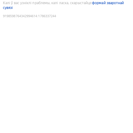
Калі ў вас узніклі праблемы, калі ласка, скарыстайце
формай зваротнай
сувязі
9198598764342994614
:
1786337244