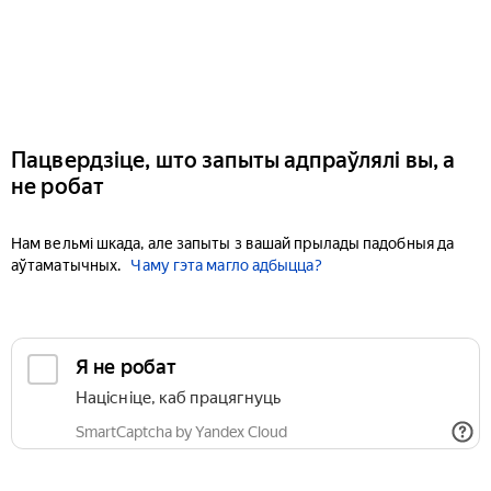
Пацвердзіце, што запыты адпраўлялі вы, а
не робат
Нам вельмі шкада, але запыты з вашай прылады падобныя да
аўтаматычных.
Чаму гэта магло адбыцца?
Я не робат
Націсніце, каб працягнуць
SmartCaptcha by Yandex Cloud