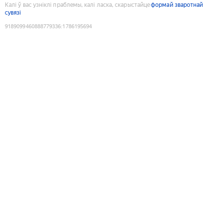
Калі ў вас узніклі праблемы, калі ласка, скарыстайце
формай зваротнай
сувязі
9189099460888779336
:
1786195694