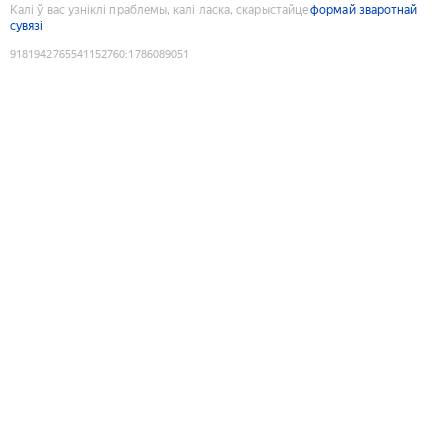
Калі ў вас узніклі праблемы, калі ласка, скарыстайце
формай зваротнай
сувязі
9181942765541152760
:
1786089051