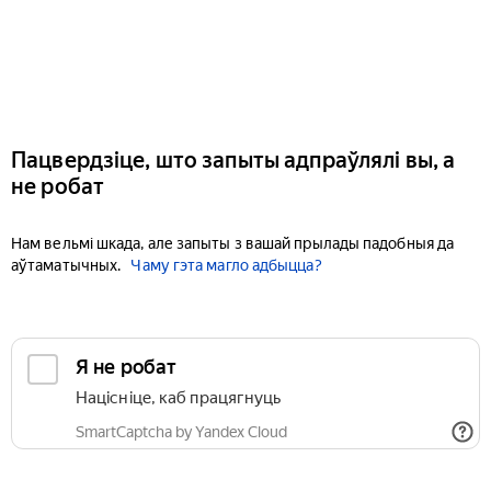
Пацвердзіце, што запыты адпраўлялі вы, а
не робат
Нам вельмі шкада, але запыты з вашай прылады падобныя да
аўтаматычных.
Чаму гэта магло адбыцца?
Я не робат
Націсніце, каб працягнуць
SmartCaptcha by Yandex Cloud