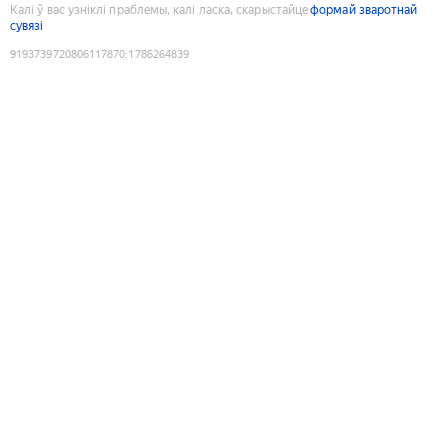
Калі ў вас узніклі праблемы, калі ласка, скарыстайце
формай зваротнай
сувязі
9193739720806117870
:
1786264839