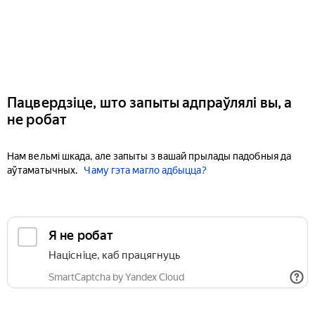
Пацвердзіце, што запыты адпраўлялі вы, а
не робат
Нам вельмі шкада, але запыты з вашай прылады падобныя да
аўтаматычных.
Чаму гэта магло адбыцца?
Я не робат
Націсніце, каб працягнуць
SmartCaptcha by Yandex Cloud