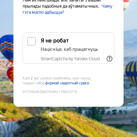
Нам вельмі шкада, але запыты з вашай
прылады падобныя да аўтаматычных.
Чаму
гэта магло адбыцца?
Я не робат
Націсніце, каб працягнуць
SmartCaptcha by Yandex Cloud
Калі ў вас узніклі праблемы, калі ласка,
скарыстайце
формай зваротнай сувязі
9177356852866792483
:
1786020715