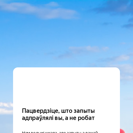
Пацвердзіце, што запыты
адпраўлялі вы, а не робат