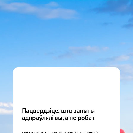
Пацвердзіце, што запыты
адпраўлялі вы, а не робат