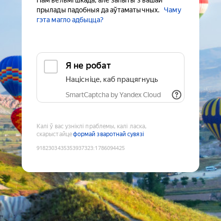
Нам вельмі шкада, але запыты з вашай
прылады падобныя да аўтаматычных.
Чаму
гэта магло адбыцца?
Я не робат
Націсніце, каб працягнуць
SmartCaptcha by Yandex Cloud
Калі ў вас узніклі праблемы, калі ласка,
скарыстайце
формай зваротнай сувязі
9182303435353937323
:
1786094425