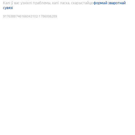
Калі ў вас узніклі праблемы, калі ласка, скарыстайце
формай зваротнай
сувязі
9176388746166043102
:
1786006289