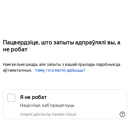
Пацвердзіце, што запыты адпраўлялі вы, а
не робат
Нам вельмі шкада, але запыты з вашай прылады падобныя да
аўтаматычных.
Чаму гэта магло адбыцца?
Я не робат
Націсніце, каб працягнуць
SmartCaptcha by Yandex Cloud