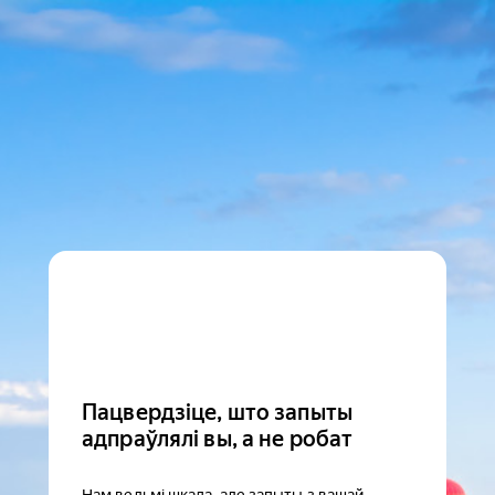
Пацвердзіце, што запыты
адпраўлялі вы, а не робат