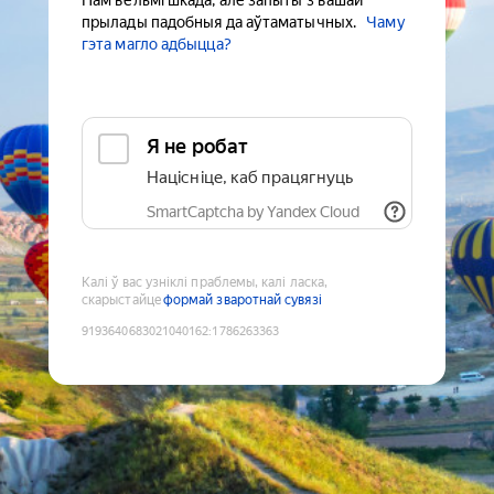
Нам вельмі шкада, але запыты з вашай
прылады падобныя да аўтаматычных.
Чаму
гэта магло адбыцца?
Я не робат
Націсніце, каб працягнуць
SmartCaptcha by Yandex Cloud
Калі ў вас узніклі праблемы, калі ласка,
скарыстайце
формай зваротнай сувязі
9193640683021040162
:
1786263363