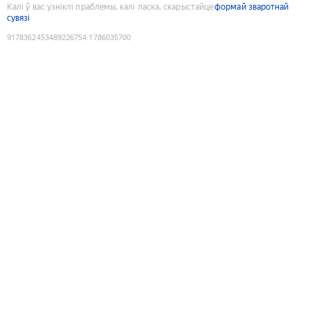
Калі ў вас узніклі праблемы, калі ласка, скарыстайце
формай зваротнай
сувязі
9178362453489226754
:
1786035700