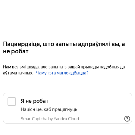
Пацвердзіце, што запыты адпраўлялі вы, а
не робат
Нам вельмі шкада, але запыты з вашай прылады падобныя да
аўтаматычных.
Чаму гэта магло адбыцца?
Я не робат
Націсніце, каб працягнуць
SmartCaptcha by Yandex Cloud