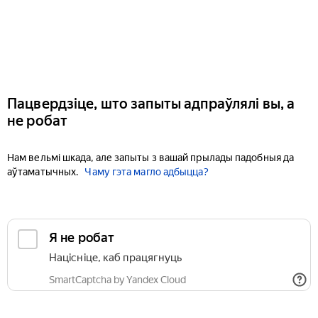
Пацвердзіце, што запыты адпраўлялі вы, а
не робат
Нам вельмі шкада, але запыты з вашай прылады падобныя да
аўтаматычных.
Чаму гэта магло адбыцца?
Я не робат
Націсніце, каб працягнуць
SmartCaptcha by Yandex Cloud