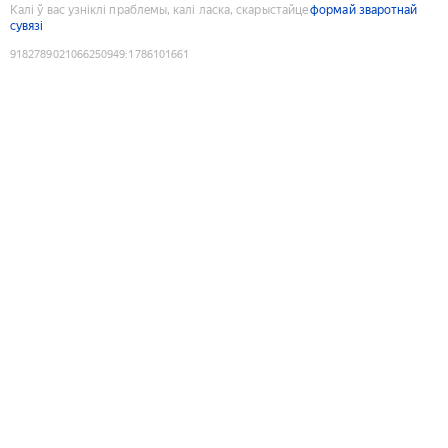
Калі ў вас узніклі праблемы, калі ласка, скарыстайце
формай зваротнай
сувязі
9182789021066250949
:
1786101661