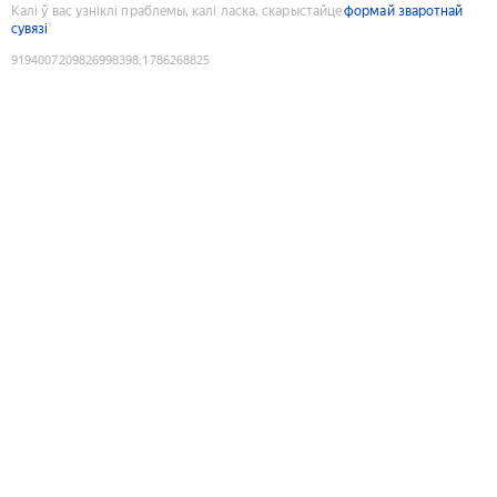
Калі ў вас узніклі праблемы, калі ласка, скарыстайце
формай зваротнай
сувязі
9194007209826998398
:
1786268825