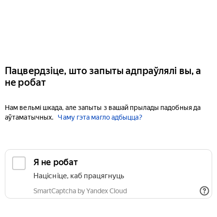
Пацвердзіце, што запыты адпраўлялі вы, а
не робат
Нам вельмі шкада, але запыты з вашай прылады падобныя да
аўтаматычных.
Чаму гэта магло адбыцца?
Я не робат
Націсніце, каб працягнуць
SmartCaptcha by Yandex Cloud