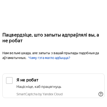
Пацвердзіце, што запыты адпраўлялі вы, а
не робат
Нам вельмі шкада, але запыты з вашай прылады падобныя да
аўтаматычных.
Чаму гэта магло адбыцца?
Я не робат
Націсніце, каб працягнуць
SmartCaptcha by Yandex Cloud