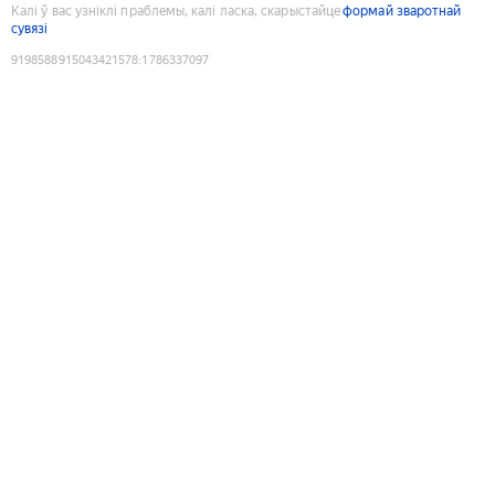
Калі ў вас узніклі праблемы, калі ласка, скарыстайце
формай зваротнай
сувязі
9198588915043421578
:
1786337097