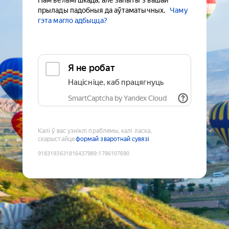
Нам вельмі шкада, але запыты з вашай
прылады падобныя да аўтаматычных.
Чаму
гэта магло адбыцца?
Я не робат
Націсніце, каб працягнуць
SmartCaptcha by Yandex Cloud
Калі ў вас узніклі праблемы, калі ласка,
скарыстайце
формай зваротнай сувязі
9183193631816437989
:
1786107690