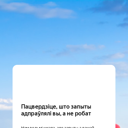
Пацвердзіце, што запыты
адпраўлялі вы, а не робат