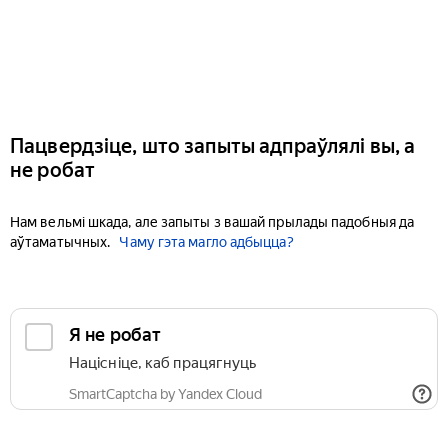
Пацвердзіце, што запыты адпраўлялі вы, а
не робат
Нам вельмі шкада, але запыты з вашай прылады падобныя да
аўтаматычных.
Чаму гэта магло адбыцца?
Я не робат
Націсніце, каб працягнуць
SmartCaptcha by Yandex Cloud