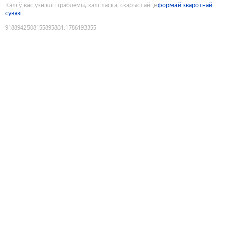
Калі ў вас узніклі праблемы, калі ласка, скарыстайце
формай зваротнай
сувязі
9188942508155895831
:
1786193355