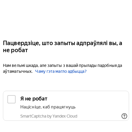
Пацвердзіце, што запыты адпраўлялі вы, а
не робат
Нам вельмі шкада, але запыты з вашай прылады падобныя да
аўтаматычных.
Чаму гэта магло адбыцца?
Я не робат
Націсніце, каб працягнуць
SmartCaptcha by Yandex Cloud