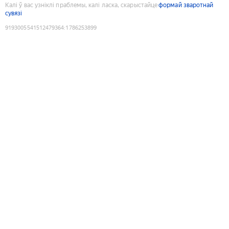
Калі ў вас узніклі праблемы, калі ласка, скарыстайце
формай зваротнай
сувязі
9193005541512479364
:
1786253899