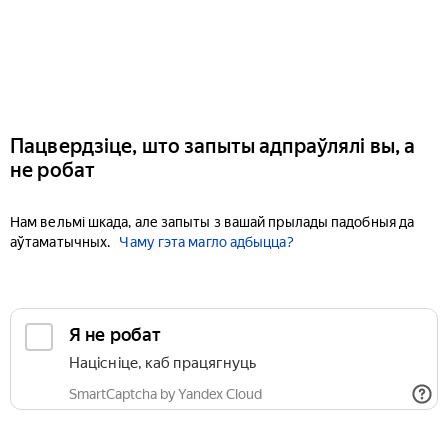
Пацвердзіце, што запыты адпраўлялі вы, а
не робат
Нам вельмі шкада, але запыты з вашай прылады падобныя да
аўтаматычных.
Чаму гэта магло адбыцца?
Я не робат
Націсніце, каб працягнуць
SmartCaptcha by Yandex Cloud