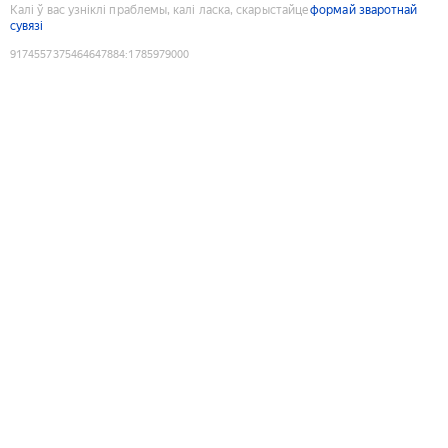
Калі ў вас узніклі праблемы, калі ласка, скарыстайце
формай зваротнай
сувязі
9174557375464647884
:
1785979000