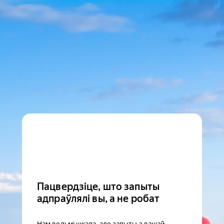
Пацвердзіце, што запыты
адпраўлялі вы, а не робат