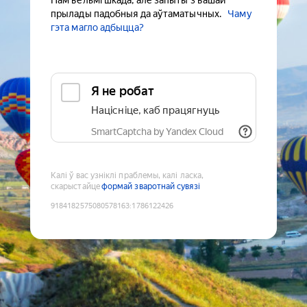
Нам вельмі шкада, але запыты з вашай
прылады падобныя да аўтаматычных.
Чаму
гэта магло адбыцца?
Я не робат
Націсніце, каб працягнуць
SmartCaptcha by Yandex Cloud
Калі ў вас узніклі праблемы, калі ласка,
скарыстайце
формай зваротнай сувязі
9184182575080578163
:
1786122426