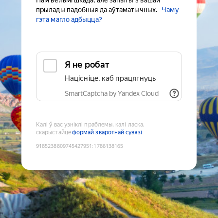
Нам вельмі шкада, але запыты з вашай
прылады падобныя да аўтаматычных.
Чаму
гэта магло адбыцца?
Я не робат
Націсніце, каб працягнуць
SmartCaptcha by Yandex Cloud
Калі ў вас узніклі праблемы, калі ласка,
скарыстайце
формай зваротнай сувязі
9185238809745427951
:
1786138165