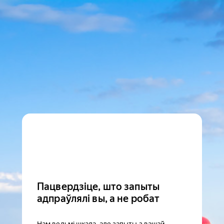
Пацвердзіце, што запыты
адпраўлялі вы, а не робат