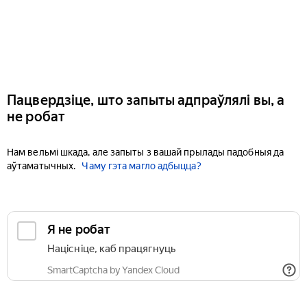
Пацвердзіце, што запыты адпраўлялі вы, а
не робат
Нам вельмі шкада, але запыты з вашай прылады падобныя да
аўтаматычных.
Чаму гэта магло адбыцца?
Я не робат
Націсніце, каб працягнуць
SmartCaptcha by Yandex Cloud