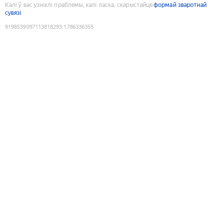
Калі ў вас узніклі праблемы, калі ласка, скарыстайце
формай зваротнай
сувязі
9198539097113818293
:
1786336355