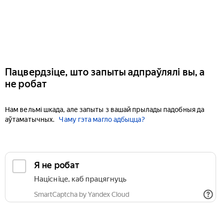
Пацвердзіце, што запыты адпраўлялі вы, а
не робат
Нам вельмі шкада, але запыты з вашай прылады падобныя да
аўтаматычных.
Чаму гэта магло адбыцца?
Я не робат
Націсніце, каб працягнуць
SmartCaptcha by Yandex Cloud