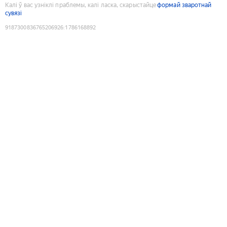
Калі ў вас узніклі праблемы, калі ласка, скарыстайце
формай зваротнай
сувязі
9187300836765206926
:
1786168892