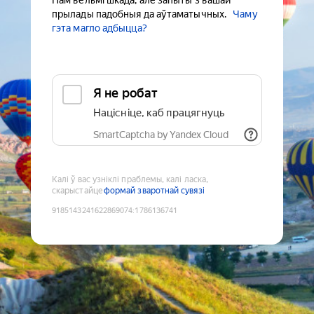
Нам вельмі шкада, але запыты з вашай
прылады падобныя да аўтаматычных.
Чаму
гэта магло адбыцца?
Я не робат
Націсніце, каб працягнуць
SmartCaptcha by Yandex Cloud
Калі ў вас узніклі праблемы, калі ласка,
скарыстайце
формай зваротнай сувязі
9185143241622869074
:
1786136741