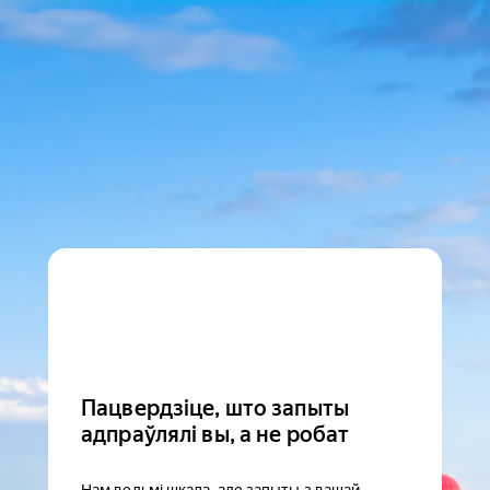
Пацвердзіце, што запыты
адпраўлялі вы, а не робат