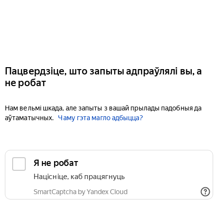
Пацвердзіце, што запыты адпраўлялі вы, а
не робат
Нам вельмі шкада, але запыты з вашай прылады падобныя да
аўтаматычных.
Чаму гэта магло адбыцца?
Я не робат
Націсніце, каб працягнуць
SmartCaptcha by Yandex Cloud