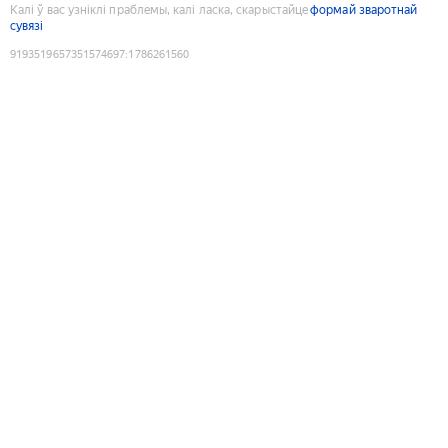
Калі ў вас узніклі праблемы, калі ласка, скарыстайце
формай зваротнай
сувязі
9193519657351574697
:
1786261560