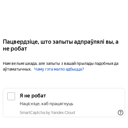
Пацвердзіце, што запыты адпраўлялі вы, а
не робат
Нам вельмі шкада, але запыты з вашай прылады падобныя да
аўтаматычных.
Чаму гэта магло адбыцца?
Я не робат
Націсніце, каб працягнуць
SmartCaptcha by Yandex Cloud