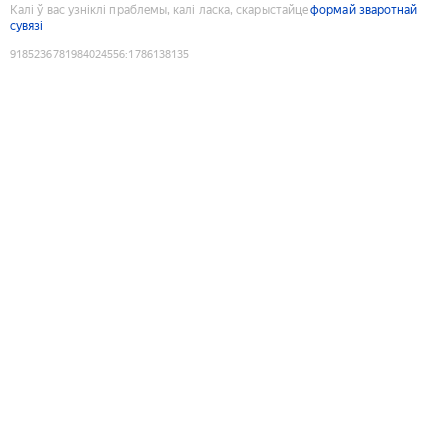
Калі ў вас узніклі праблемы, калі ласка, скарыстайце
формай зваротнай
сувязі
9185236781984024556
:
1786138135