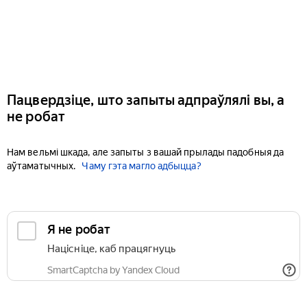
Пацвердзіце, што запыты адпраўлялі вы, а
не робат
Нам вельмі шкада, але запыты з вашай прылады падобныя да
аўтаматычных.
Чаму гэта магло адбыцца?
Я не робат
Націсніце, каб працягнуць
SmartCaptcha by Yandex Cloud