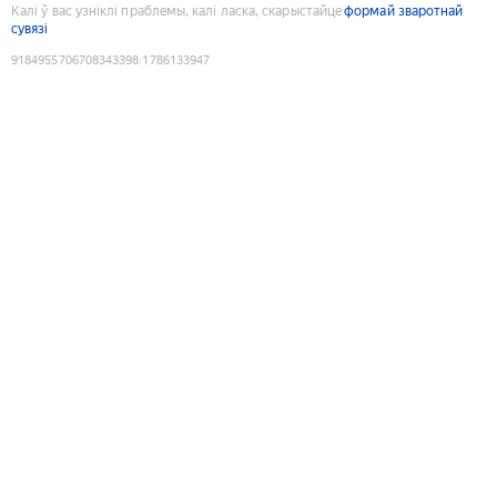
Калі ў вас узніклі праблемы, калі ласка, скарыстайце
формай зваротнай
сувязі
9184955706708343398
:
1786133947